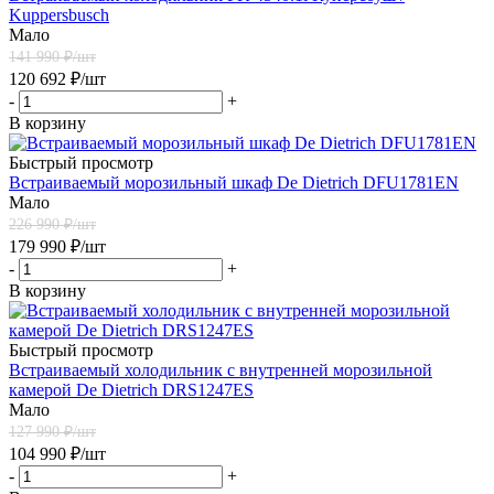
Kuppersbusch
Мало
141 990
₽/шт
120 692
₽
/шт
-
+
В корзину
Быстрый просмотр
Встраиваемый морозильный шкаф De Dietrich DFU1781EN
Мало
226 990
₽/шт
179 990
₽
/шт
-
+
В корзину
Быстрый просмотр
Встраиваемый холодильник с внутренней морозильной
камерой De Dietrich DRS1247ES
Мало
127 990
₽/шт
104 990
₽
/шт
-
+