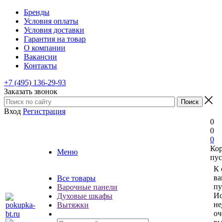
Бренды
Условия оплаты
Условия доставки
Гарантия на товар
О компании
Вакансии
Контакты
+7 (495) 136-29-93
Заказать звонок
Вход
Регистрация
0
0
0
Ко
Меню
пус
К 
ва
Все товары
пу
Варочные панели
Ис
Духовые шкафы
не
Вытяжки
оч