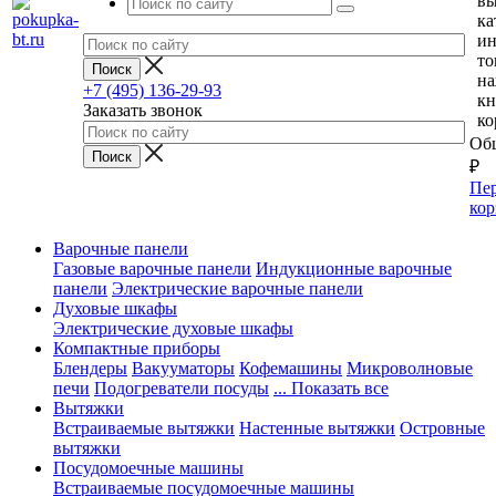
вы
ка
и
то
н
+7 (495) 136-29-93
кн
Заказать звонок
ко
Общ
₽
Пер
кор
Варочные панели
Газовые варочные панели
Индукционные варочные
панели
Электрические варочные панели
Духовые шкафы
Электрические духовые шкафы
Компактные приборы
Блендеры
Вакууматоры
Кофемашины
Микроволновые
печи
Подогреватели посуды
... Показать все
Вытяжки
Встраиваемые вытяжки
Настенные вытяжки
Островные
вытяжки
Посудомоечные машины
Встраиваемые посудомоечные машины