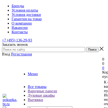
Бренды
Условия оплаты
Условия доставки
Гарантия на товар
О компании
Вакансии
Контакты
+7 (495) 136-29-93
Заказать звонок
Вход
Регистрация
0
0
0
Ко
Меню
пус
К 
ва
Все товары
пу
Варочные панели
Ис
Духовые шкафы
не
Вытяжки
оч