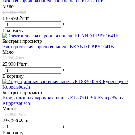
Газовая варочная панель De Dietrich DPE4929XF
Мало
174 990
₽/шт
136 990
₽
/шт
-
+
В корзину
Быстрый просмотр
Электрическая варочная панель BRANDT BPV1641B
Мало
33 990
₽/шт
25 990
₽
/шт
-
+
В корзину
Быстрый просмотр
Индукционная варочная панель KI 8330.0 SR Куперсбуш /
Kuppersbusch
Много
285 990
₽/шт
236 990
₽
/шт
-
+
В корзину