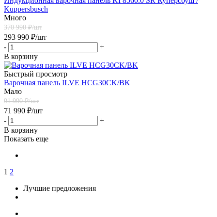
Индукционная варочная панель KI 8560.0 SR Куперсбуш /
Kuppersbusch
Много
370 990
₽/шт
293 990
₽
/шт
-
+
В корзину
Быстрый просмотр
Варочная панель ILVE HCG30CK/BK
Мало
91 990
₽/шт
71 990
₽
/шт
-
+
В корзину
Показать еще
1
2
Лучшие предложения