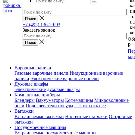
вы
ка
и
то
н
+7 (495) 136-29-93
кн
Заказать звонок
ко
Общ
₽
Пер
кор
Варочные панели
Газовые варочные панели
Индукционные варочные
панели
Электрические варочные панели
Духовые шкафы
Электрические духовые шкафы
Компактные приборы
Блендеры
Вакууматоры
Кофемашины
Микроволновые
печи
Подогреватели посуды
... Показать все
Вытяжки
Встраиваемые вытяжки
Настенные вытяжки
Островные
вытяжки
Посудомоечные машины
Встраиваемые посудомоечные машины