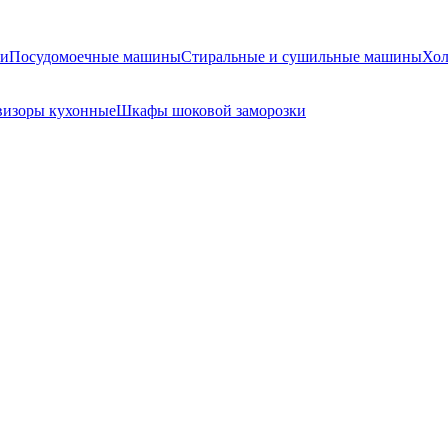
и
Посудомоечные машины
Стиральные и сушильные машины
Хол
визоры кухонные
Шкафы шоковой заморозки