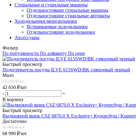
Стиральные и сушильные машины
Отдельностоящие стиральные машины
Отдельностоящие сушильные автоматы
Холодильники-морозильники
Встраиваемые холодильники
Отдельностоящие холодильники
Аксессуары
Фильтр
По популярности
По алфавиту
По цене
Быстрый просмотр
Подогреватель посуды ILVE 615SWD/BK глянцевый черный
Мало
63 990
₽/шт
42 650
₽
/шт
-
+
В корзину
Быстрый просмотр
Выдвижной ящик CSZ 6870.0 X Exclusive+ Куперсбуш / Kupper
Достаточно
91 990
₽/шт
68 990
₽
/шт