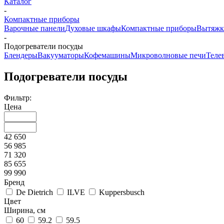
Каталог
-
Компактные приборы
Варочные панели
Духовые шкафы
Компактные приборы
Вытяжк
-
Подогреватели посуды
Блендеры
Вакууматоры
Кофемашины
Микроволновые печи
Теле
Подогреватели посуды
Фильтр:
Цена
42 650
56 985
71 320
85 655
99 990
Бренд
De Dietrich
ILVE
Kuppersbusch
Цвет
Ширина, см
60
59.2
59.5