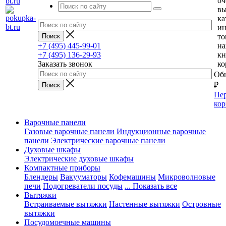
оч
вы
ка
и
то
+7 (495) 445-99-01
н
+7 (495) 136-29-93
кн
Заказать звонок
ко
Общ
₽
Пер
кор
Варочные панели
Газовые варочные панели
Индукционные варочные
панели
Электрические варочные панели
Духовые шкафы
Электрические духовые шкафы
Компактные приборы
Блендеры
Вакууматоры
Кофемашины
Микроволновые
печи
Подогреватели посуды
... Показать все
Вытяжки
Встраиваемые вытяжки
Настенные вытяжки
Островные
вытяжки
Посудомоечные машины