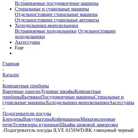
Встраиваемые посудомоечные машины
Стиральные и сушильные машины
Отдельностоящие стиральные машины
Отдельностоящие сушильные автоматы
Холодильники-морозильники
Встраиваемые холодильники
Отдельностоящие
холодильники
Аксессуары
Еще
Главная
-
Каталог
-
Компактные приборы
Варочные панели
Духовые шкафы
Компактные
приборы
Вытяжки
Посудомоечные машины
Стиральные и
сушильные машины
Холодильники-морозильники
Аксессуары
-
Подогреватели посуды
Блендеры
Вакууматоры
Кофемашины
Микроволновые
печи
Телевизоры кухонные
Шкафы шоковой заморозки
-
Подогреватель посуды ILVE 615SWD/BK глянцевый черный