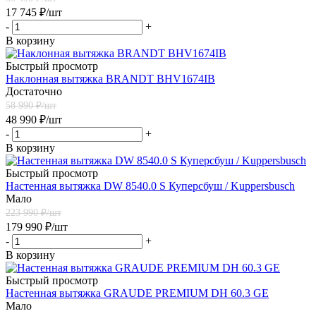
17 745
₽
/шт
-
+
В корзину
Быстрый просмотр
Наклонная вытяжка BRANDT BHV1674IB
Достаточно
58 990
₽/шт
48 990
₽
/шт
-
+
В корзину
Быстрый просмотр
Настенная вытяжка DW 8540.0 S Куперсбуш / Kuppersbusch
Мало
223 990
₽/шт
179 990
₽
/шт
-
+
В корзину
Быстрый просмотр
Настенная вытяжка GRAUDE PREMIUM DH 60.3 GE
Мало