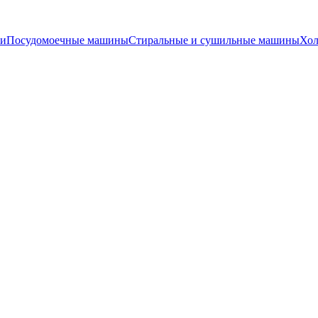
и
Посудомоечные машины
Стиральные и сушильные машины
Хол