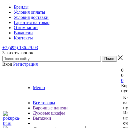
Бренды
Условия оплаты
Условия доставки
Гарантия на товар
О компании
Вакансии
Контакты
+7 (495) 136-29-93
Заказать звонок
Вход
Регистрация
0
0
0
Ко
Меню
пус
К 
ва
Все товары
пу
Варочные панели
Ис
Духовые шкафы
не
Вытяжки
оч