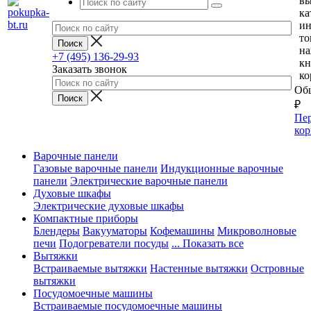
вы
ка
и
то
н
+7 (495) 136-29-93
кн
Заказать звонок
ко
Общ
₽
Пер
кор
Варочные панели
Газовые варочные панели
Индукционные варочные
панели
Электрические варочные панели
Духовые шкафы
Электрические духовые шкафы
Компактные приборы
Блендеры
Вакууматоры
Кофемашины
Микроволновые
печи
Подогреватели посуды
... Показать все
Вытяжки
Встраиваемые вытяжки
Настенные вытяжки
Островные
вытяжки
Посудомоечные машины
Встраиваемые посудомоечные машины