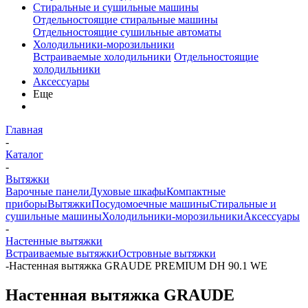
Стиральные и сушильные машины
Отдельностоящие стиральные машины
Отдельностоящие сушильные автоматы
Холодильники-морозильники
Встраиваемые холодильники
Отдельностоящие
холодильники
Аксессуары
Еще
Главная
-
Каталог
-
Вытяжки
Варочные панели
Духовые шкафы
Компактные
приборы
Вытяжки
Посудомоечные машины
Стиральные и
сушильные машины
Холодильники-морозильники
Аксессуары
-
Настенные вытяжки
Встраиваемые вытяжки
Островные вытяжки
-
Настенная вытяжка GRAUDE PREMIUM DH 90.1 WE
Настенная вытяжка GRAUDE