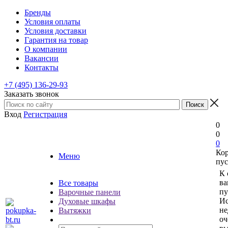
Бренды
Условия оплаты
Условия доставки
Гарантия на товар
О компании
Вакансии
Контакты
+7 (495) 136-29-93
Заказать звонок
Вход
Регистрация
0
0
0
Ко
Меню
пус
К 
ва
Все товары
пу
Варочные панели
Ис
Духовые шкафы
не
Вытяжки
оч