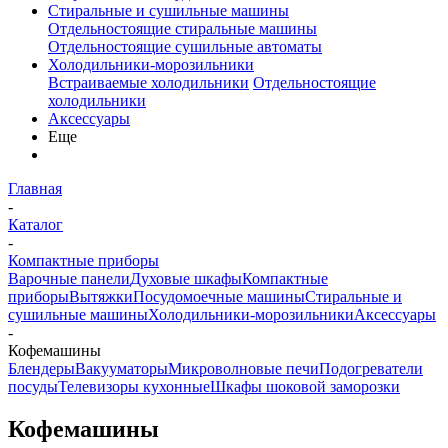
Стиральные и сушильные машины
Отдельностоящие стиральные машины
Отдельностоящие сушильные автоматы
Холодильники-морозильники
Встраиваемые холодильники
Отдельностоящие
холодильники
Аксессуары
Еще
Главная
-
Каталог
-
Компактные приборы
Варочные панели
Духовые шкафы
Компактные
приборы
Вытяжки
Посудомоечные машины
Стиральные и
сушильные машины
Холодильники-морозильники
Аксессуары
-
Кофемашины
Блендеры
Вакууматоры
Микроволновые печи
Подогреватели
посуды
Телевизоры кухонные
Шкафы шоковой заморозки
Кофемашины