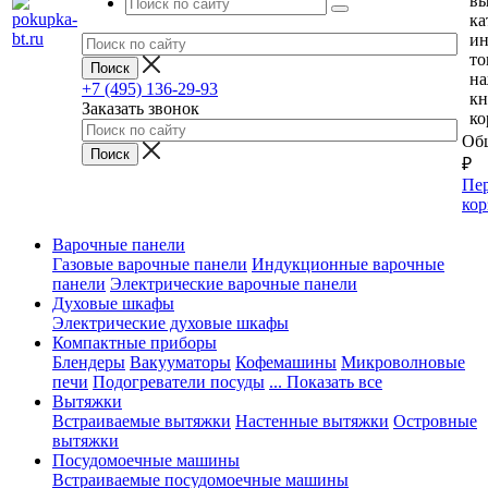
вы
ка
и
то
н
+7 (495) 136-29-93
кн
Заказать звонок
ко
Общ
₽
Пер
кор
Варочные панели
Газовые варочные панели
Индукционные варочные
панели
Электрические варочные панели
Духовые шкафы
Электрические духовые шкафы
Компактные приборы
Блендеры
Вакууматоры
Кофемашины
Микроволновые
печи
Подогреватели посуды
... Показать все
Вытяжки
Встраиваемые вытяжки
Настенные вытяжки
Островные
вытяжки
Посудомоечные машины
Встраиваемые посудомоечные машины