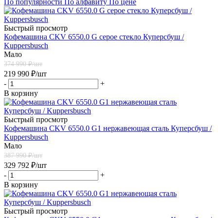
По популярности
По алфавиту
По цене
Быстрый просмотр
Кофемашина CKV 6550.0 G серое стекло Куперсбуш /
Kuppersbusch
Мало
374 990
₽/шт
219 990
₽
/шт
-
+
В корзину
Быстрый просмотр
Кофемашина CKV 6550.0 G1 нержавеющая сталь Куперсбуш /
Kuppersbusch
Мало
387 990
₽/шт
329 792
₽
/шт
-
+
В корзину
Быстрый просмотр