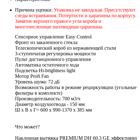
Причина уценки:
Упаковка не заводская. Присутствуют
следы встраивания. Потертости и царапины по корпусу.
Замятие верхнего правого угла короба и
многочисленные нитевидные царапины.
Сенсорное управление Easy Control
Фронт из закаленного стекла
Телескопический короб из нержавеющей стали
3-ступенчатая регулировка мощности
Пульт дистанционного управления
Автоматика остаточного хода
Подсветка Hi-brightness light
Мотор Profi Fan
Уровень шума: 72 дБ
Возможность работы в режиме рециркуляции (угольные
фильтры в комплекте)
Производительность: 700 м3/ч
Диаметр воздухоотвода - 150 мм
Ш х В х Г= 600 х 990-1370 х 385 мм
Что может?
Наклонная вытяжка PREMIUM DH 60.3 GE эффективно