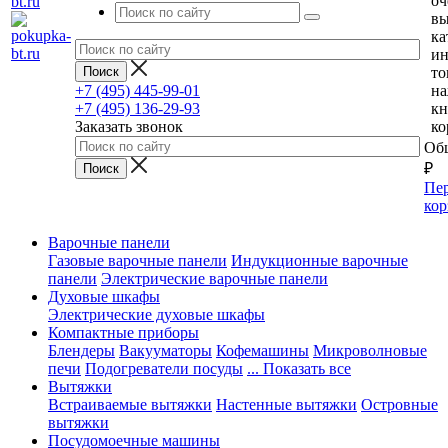
оч
вы
ка
и
то
+7 (495) 445-99-01
н
+7 (495) 136-29-93
кн
Заказать звонок
ко
Общ
₽
Пер
кор
Варочные панели
Газовые варочные панели
Индукционные варочные
панели
Электрические варочные панели
Духовые шкафы
Электрические духовые шкафы
Компактные приборы
Блендеры
Вакууматоры
Кофемашины
Микроволновые
печи
Подогреватели посуды
... Показать все
Вытяжки
Встраиваемые вытяжки
Настенные вытяжки
Островные
вытяжки
Посудомоечные машины