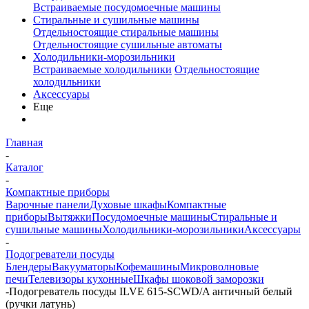
Встраиваемые посудомоечные машины
Стиральные и сушильные машины
Отдельностоящие стиральные машины
Отдельностоящие сушильные автоматы
Холодильники-морозильники
Встраиваемые холодильники
Отдельностоящие
холодильники
Аксессуары
Еще
Главная
-
Каталог
-
Компактные приборы
Варочные панели
Духовые шкафы
Компактные
приборы
Вытяжки
Посудомоечные машины
Стиральные и
сушильные машины
Холодильники-морозильники
Аксессуары
-
Подогреватели посуды
Блендеры
Вакууматоры
Кофемашины
Микроволновые
печи
Телевизоры кухонные
Шкафы шоковой заморозки
-
Подогреватель посуды ILVE 615-SCWD/A античный белый
(ручки латунь)