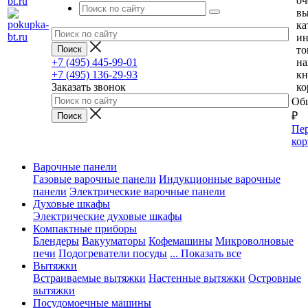
оч
вы
ка
и
то
+7 (495) 445-99-01
н
+7 (495) 136-29-93
кн
Заказать звонок
ко
Общ
₽
Пер
кор
Варочные панели
Газовые варочные панели
Индукционные варочные
панели
Электрические варочные панели
Духовые шкафы
Электрические духовые шкафы
Компактные приборы
Блендеры
Вакууматоры
Кофемашины
Микроволновые
печи
Подогреватели посуды
... Показать все
Вытяжки
Встраиваемые вытяжки
Настенные вытяжки
Островные
вытяжки
Посудомоечные машины