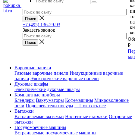
вы
ка
и
то
н
+7 (495) 136-29-93
кн
Заказать звонок
ко
Общ
₽
Пер
кор
Варочные панели
Газовые варочные панели
Индукционные варочные
панели
Электрические варочные панели
Духовые шкафы
Электрические духовые шкафы
Компактные приборы
Блендеры
Вакууматоры
Кофемашины
Микроволновые
печи
Подогреватели посуды
... Показать все
Вытяжки
Встраиваемые вытяжки
Настенные вытяжки
Островные
вытяжки
Посудомоечные машины
Встраиваемые посудомоечные машины