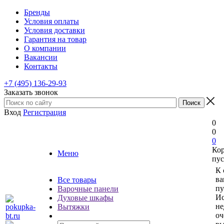
Бренды
Условия оплаты
Условия доставки
Гарантия на товар
О компании
Вакансии
Контакты
+7 (495) 136-29-93
Заказать звонок
Вход
Регистрация
0
0
0
Ко
Меню
пус
К 
ва
Все товары
пу
Варочные панели
Ис
Духовые шкафы
не
Вытяжки
оч