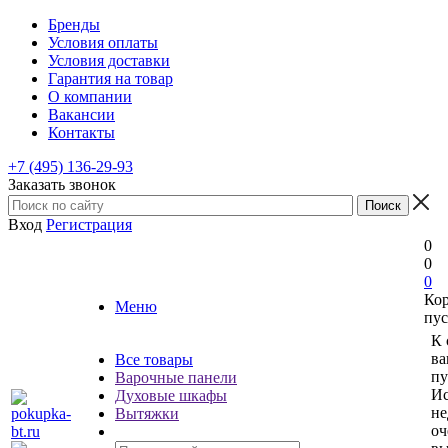
Бренды
Условия оплаты
Условия доставки
Гарантия на товар
О компании
Вакансии
Контакты
+7 (495) 136-29-93
Заказать звонок
Вход
Регистрация
0
0
0
Ко
Меню
пус
К 
ва
Все товары
пу
Варочные панели
Ис
Духовые шкафы
не
Вытяжки
оч