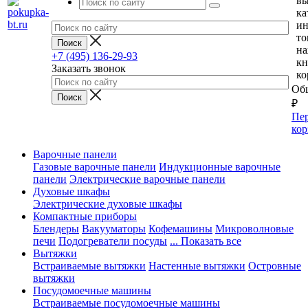
вы
ка
и
то
н
+7 (495) 136-29-93
кн
Заказать звонок
ко
Общ
₽
Пер
кор
Варочные панели
Газовые варочные панели
Индукционные варочные
панели
Электрические варочные панели
Духовые шкафы
Электрические духовые шкафы
Компактные приборы
Блендеры
Вакууматоры
Кофемашины
Микроволновые
печи
Подогреватели посуды
... Показать все
Вытяжки
Встраиваемые вытяжки
Настенные вытяжки
Островные
вытяжки
Посудомоечные машины
Встраиваемые посудомоечные машины