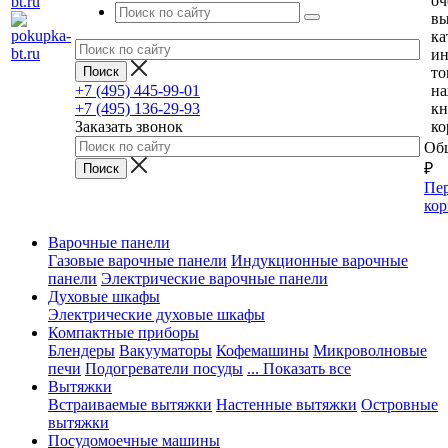
оч
вы
ка
и
то
+7 (495) 445-99-01
н
+7 (495) 136-29-93
кн
Заказать звонок
ко
Общ
₽
Пер
кор
Варочные панели
Газовые варочные панели
Индукционные варочные
панели
Электрические варочные панели
Духовые шкафы
Электрические духовые шкафы
Компактные приборы
Блендеры
Вакууматоры
Кофемашины
Микроволновые
печи
Подогреватели посуды
... Показать все
Вытяжки
Встраиваемые вытяжки
Настенные вытяжки
Островные
вытяжки
Посудомоечные машины