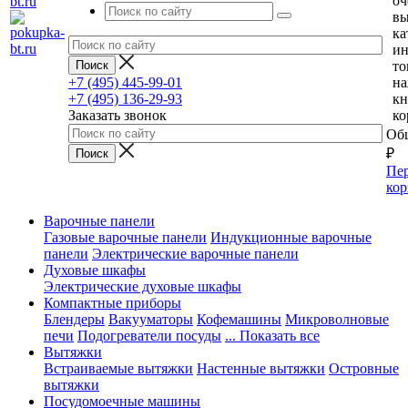
оч
вы
ка
и
то
+7 (495) 445-99-01
н
+7 (495) 136-29-93
кн
Заказать звонок
ко
Общ
₽
Пер
кор
Варочные панели
Газовые варочные панели
Индукционные варочные
панели
Электрические варочные панели
Духовые шкафы
Электрические духовые шкафы
Компактные приборы
Блендеры
Вакууматоры
Кофемашины
Микроволновые
печи
Подогреватели посуды
... Показать все
Вытяжки
Встраиваемые вытяжки
Настенные вытяжки
Островные
вытяжки
Посудомоечные машины