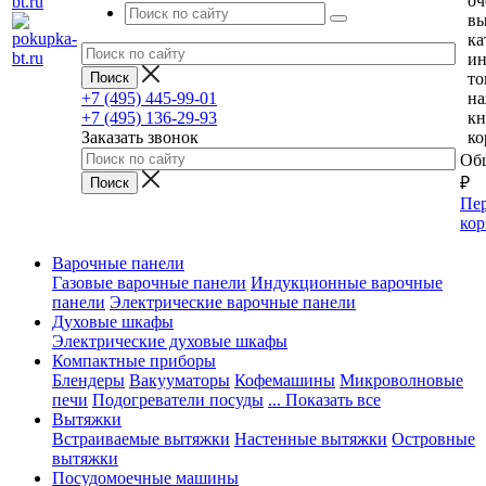
оч
вы
ка
и
то
+7 (495) 445-99-01
н
+7 (495) 136-29-93
кн
Заказать звонок
ко
Общ
₽
Пер
кор
Варочные панели
Газовые варочные панели
Индукционные варочные
панели
Электрические варочные панели
Духовые шкафы
Электрические духовые шкафы
Компактные приборы
Блендеры
Вакууматоры
Кофемашины
Микроволновые
печи
Подогреватели посуды
... Показать все
Вытяжки
Встраиваемые вытяжки
Настенные вытяжки
Островные
вытяжки
Посудомоечные машины