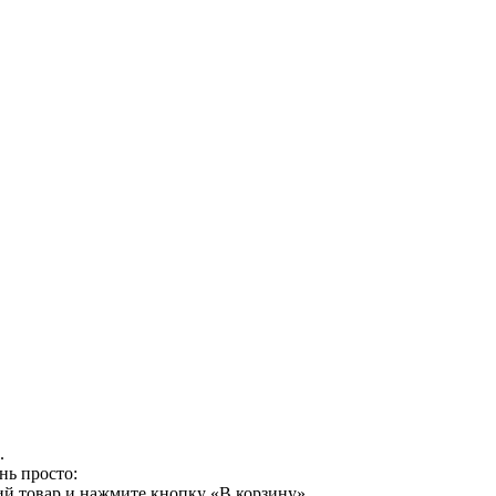
.
нь просто:
й товар и нажмите кнопку «В корзину».