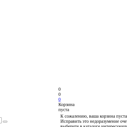
0
0
0
Корзина
пуста
К сожалению, ваша корзина пуста
Исправить это недоразумение оче
выберите в каталоге интересующи