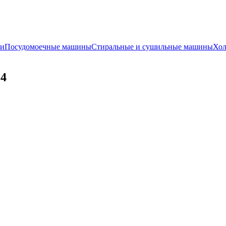
и
Посудомоечные машины
Стиральные и сушильные машины
Хол
14