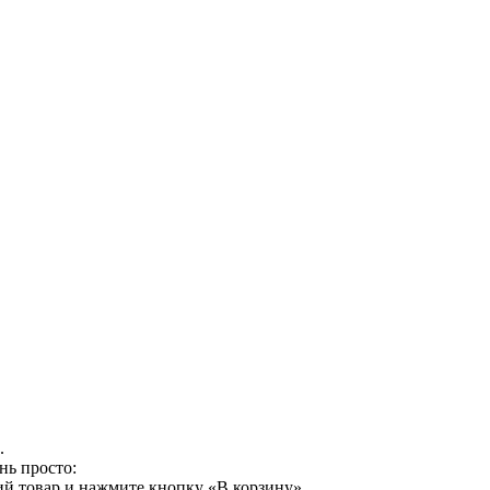
.
нь просто:
й товар и нажмите кнопку «В корзину».