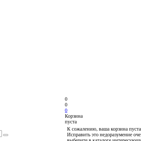
0
0
0
Корзина
пуста
К сожалению, ваша корзина пуста
Исправить это недоразумение оче
выберите в каталоге интересующи