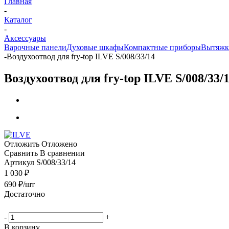
Главная
-
Каталог
-
Аксессуары
Варочные панели
Духовые шкафы
Компактные приборы
Вытяжк
-
Воздухоотвод для fry-top ILVE S/008/33/14
Воздухоотвод для fry-top ILVE S/008/33/
Отложить
Отложено
Сравнить
В сравнении
Артикул
S/008/33/14
1 030 ₽
690
₽
/шт
Достаточно
-
+
В корзину