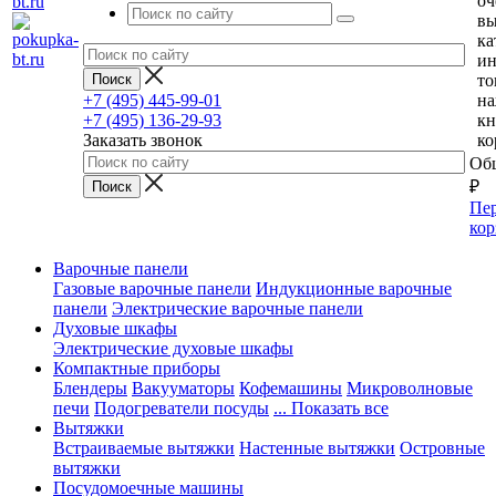
оч
вы
ка
и
то
+7 (495) 445-99-01
н
+7 (495) 136-29-93
кн
Заказать звонок
ко
Общ
₽
Пер
кор
Варочные панели
Газовые варочные панели
Индукционные варочные
панели
Электрические варочные панели
Духовые шкафы
Электрические духовые шкафы
Компактные приборы
Блендеры
Вакууматоры
Кофемашины
Микроволновые
печи
Подогреватели посуды
... Показать все
Вытяжки
Встраиваемые вытяжки
Настенные вытяжки
Островные
вытяжки
Посудомоечные машины