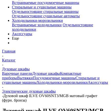
Встраиваемые посудомоечные машины
Стиральные и сушильные машины
Отдельностоящие стиральные машины
Отдельностоящие сушильные автоматы
Холодильники-морозильники
Встраиваемые холодильники
Отдельностоящие
холодильники
Аксессуары
Еще
Главная
-
Каталог
-
Духовые шкафы
Варочные панели
Духовые шкафы
Компактные
приборы
Вытяжки
Посудомоечные машины
Стиральные и
сушильные машины
Холодильники-морозильники
Аксессуары
-
Электрические духовые шкафы
-
Духовой шкаф ILVE OV60SNT3/MGB матовый графит
(фурн. бронза)
Духовой шкаф ILVE OV60SNT3/MGB