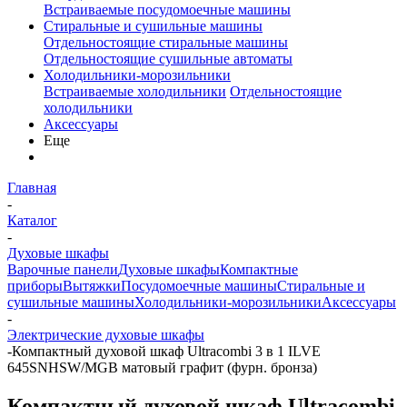
Встраиваемые посудомоечные машины
Стиральные и сушильные машины
Отдельностоящие стиральные машины
Отдельностоящие сушильные автоматы
Холодильники-морозильники
Встраиваемые холодильники
Отдельностоящие
холодильники
Аксессуары
Еще
Главная
-
Каталог
-
Духовые шкафы
Варочные панели
Духовые шкафы
Компактные
приборы
Вытяжки
Посудомоечные машины
Стиральные и
сушильные машины
Холодильники-морозильники
Аксессуары
-
Электрические духовые шкафы
-
Компактный духовой шкаф Ultracombi 3 в 1 ILVE
645SNHSW/MGB матовый графит (фурн. бронза)
Компактный духовой шкаф Ultracombi