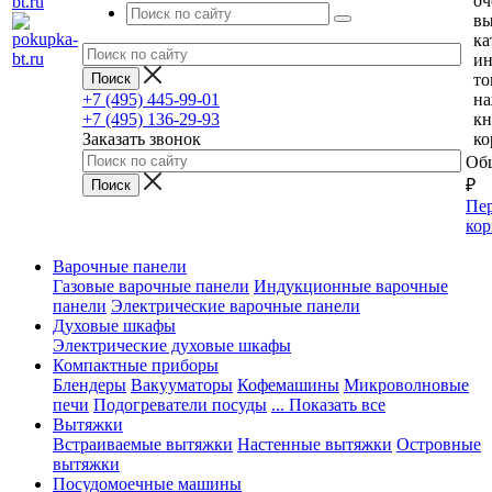
оч
вы
ка
и
то
+7 (495) 445-99-01
н
+7 (495) 136-29-93
кн
Заказать звонок
ко
Общ
₽
Пер
кор
Варочные панели
Газовые варочные панели
Индукционные варочные
панели
Электрические варочные панели
Духовые шкафы
Электрические духовые шкафы
Компактные приборы
Блендеры
Вакууматоры
Кофемашины
Микроволновые
печи
Подогреватели посуды
... Показать все
Вытяжки
Встраиваемые вытяжки
Настенные вытяжки
Островные
вытяжки
Посудомоечные машины