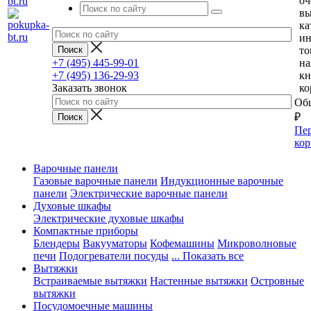
оч
вы
ка
и
то
+7 (495) 445-99-01
н
+7 (495) 136-29-93
кн
Заказать звонок
ко
Общ
₽
Пер
кор
Варочные панели
Газовые варочные панели
Индукционные варочные
панели
Электрические варочные панели
Духовые шкафы
Электрические духовые шкафы
Компактные приборы
Блендеры
Вакууматоры
Кофемашины
Микроволновые
печи
Подогреватели посуды
... Показать все
Вытяжки
Встраиваемые вытяжки
Настенные вытяжки
Островные
вытяжки
Посудомоечные машины