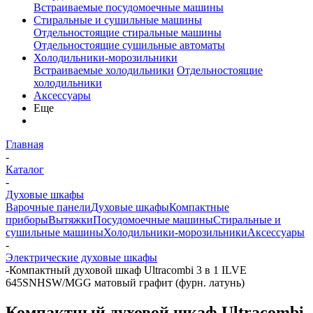
Встраиваемые посудомоечные машины
Стиральные и сушильные машины
Отдельностоящие стиральные машины
Отдельностоящие сушильные автоматы
Холодильники-морозильники
Встраиваемые холодильники
Отдельностоящие
холодильники
Аксессуары
Еще
Главная
-
Каталог
-
Духовые шкафы
Варочные панели
Духовые шкафы
Компактные
приборы
Вытяжки
Посудомоечные машины
Стиральные и
сушильные машины
Холодильники-морозильники
Аксессуары
-
Электрические духовые шкафы
-
Компактный духовой шкаф Ultracombi 3 в 1 ILVE
645SNHSW/MGG матовый графит (фурн. латунь)
Компактный духовой шкаф Ultracombi