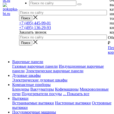
оч
вы
ка
и
то
+7 (495) 445-99-01
н
+7 (495) 136-29-93
кн
Заказать звонок
ко
Общ
₽
Пер
кор
Варочные панели
Газовые варочные панели
Индукционные варочные
панели
Электрические варочные панели
Духовые шкафы
Электрические духовые шкафы
Компактные приборы
Блендеры
Вакууматоры
Кофемашины
Микроволновые
печи
Подогреватели посуды
... Показать все
Вытяжки
Встраиваемые вытяжки
Настенные вытяжки
Островные
вытяжки
Посудомоечные машины