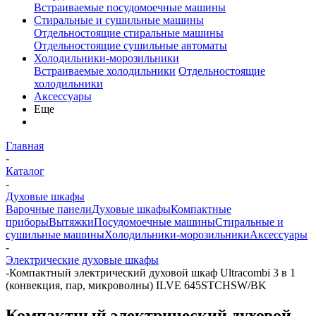
Встраиваемые посудомоечные машины
Стиральные и сушильные машины
Отдельностоящие стиральные машины
Отдельностоящие сушильные автоматы
Холодильники-морозильники
Встраиваемые холодильники
Отдельностоящие
холодильники
Аксессуары
Еще
Главная
-
Каталог
-
Духовые шкафы
Варочные панели
Духовые шкафы
Компактные
приборы
Вытяжки
Посудомоечные машины
Стиральные и
сушильные машины
Холодильники-морозильники
Аксессуары
-
Электрические духовые шкафы
-
Компактный электрический духовой шкаф Ultracombi 3 в 1
(конвекция, пар, микроволны) ILVE 645STCHSW/BK
Компактный электрический духовой