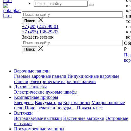
оч
вы
ка
и
то
+7 (495) 445-99-01
н
+7 (495) 136-29-93
кн
Заказать звонок
ко
Общ
₽
Пер
кор
Варочные панели
Газовые варочные панели
Индукционные варочные
панели
Электрические варочные панели
Духовые шкафы
Электрические духовые шкафы
Компактные приборы
Блендеры
Вакууматоры
Кофемашины
Микроволновые
печи
Подогреватели посуды
... Показать все
Вытяжки
Встраиваемые вытяжки
Настенные вытяжки
Островные
вытяжки
Посудомоечные машины