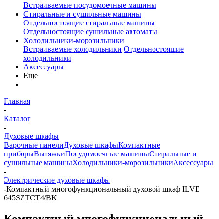
Встраиваемые посудомоечные машины
Стиральные и сушильные машины
Отдельностоящие стиральные машины
Отдельностоящие сушильные автоматы
Холодильники-морозильники
Встраиваемые холодильники
Отдельностоящие
холодильники
Аксессуары
Еще
Главная
-
Каталог
-
Духовые шкафы
Варочные панели
Духовые шкафы
Компактные
приборы
Вытяжки
Посудомоечные машины
Стиральные и
сушильные машины
Холодильники-морозильники
Аксессуары
-
Электрические духовые шкафы
-
Компактный многофункциональный духовой шкаф ILVE
645SZTCT4/BK
Компактный многофункциональный