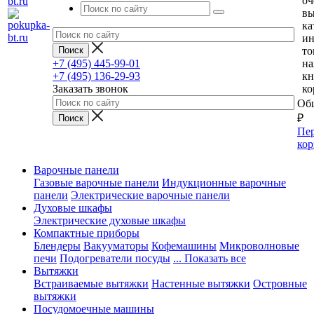
оч
вы
ка
и
то
+7 (495) 445-99-01
н
+7 (495) 136-29-93
кн
Заказать звонок
ко
Общ
₽
Пер
кор
Варочные панели
Газовые варочные панели
Индукционные варочные
панели
Электрические варочные панели
Духовые шкафы
Электрические духовые шкафы
Компактные приборы
Блендеры
Вакууматоры
Кофемашины
Микроволновые
печи
Подогреватели посуды
... Показать все
Вытяжки
Встраиваемые вытяжки
Настенные вытяжки
Островные
вытяжки
Посудомоечные машины