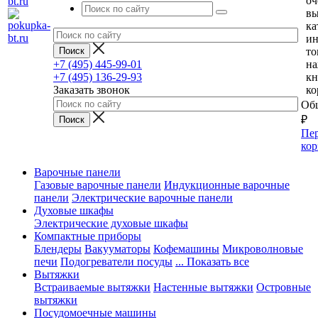
оч
вы
ка
и
то
+7 (495) 445-99-01
н
+7 (495) 136-29-93
кн
Заказать звонок
ко
Общ
₽
Пер
кор
Варочные панели
Газовые варочные панели
Индукционные варочные
панели
Электрические варочные панели
Духовые шкафы
Электрические духовые шкафы
Компактные приборы
Блендеры
Вакууматоры
Кофемашины
Микроволновые
печи
Подогреватели посуды
... Показать все
Вытяжки
Встраиваемые вытяжки
Настенные вытяжки
Островные
вытяжки
Посудомоечные машины