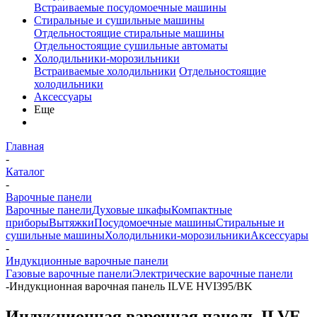
Встраиваемые посудомоечные машины
Стиральные и сушильные машины
Отдельностоящие стиральные машины
Отдельностоящие сушильные автоматы
Холодильники-морозильники
Встраиваемые холодильники
Отдельностоящие
холодильники
Аксессуары
Еще
Главная
-
Каталог
-
Варочные панели
Варочные панели
Духовые шкафы
Компактные
приборы
Вытяжки
Посудомоечные машины
Стиральные и
сушильные машины
Холодильники-морозильники
Аксессуары
-
Индукционные варочные панели
Газовые варочные панели
Электрические варочные панели
-
Индукционная варочная панель ILVE HVI395/BK
Индукционная варочная панель ILVE