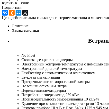
Купить в 1 клик
Поделиться
Цена действительна только для интернет-магазина и может отл
Описание
Характеристики
Встраив
No Frost
Скользящее крепление дверцы
Электронный контроль температуры с помощью се
Электронный дисплей температуры
FastFreezing с автоматическим отключением
Звуковая сигнализация
Прозрачные ящики морозильной камеры
Полезный объем 204 литра
Перенавешиваемая дверца
Потребление энергии/год 239 кВтч
Производительность замораживания 10 кг/24ч
Хранение при отключении электроэнергии 13 часо
Размеры прибора Ш x В x Г ок. 540 х 1775 х 545 мм