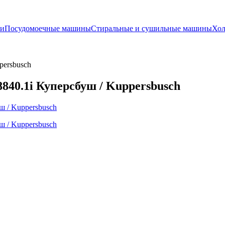
и
Посудомоечные машины
Стиральные и сушильные машины
Хол
persbusch
840.1i Куперсбуш / Kuppersbusch