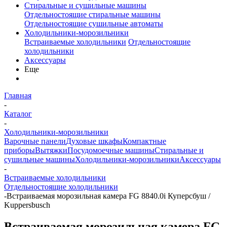
Стиральные и сушильные машины
Отдельностоящие стиральные машины
Отдельностоящие сушильные автоматы
Холодильники-морозильники
Встраиваемые холодильники
Отдельностоящие
холодильники
Аксессуары
Еще
Главная
-
Каталог
-
Холодильники-морозильники
Варочные панели
Духовые шкафы
Компактные
приборы
Вытяжки
Посудомоечные машины
Стиральные и
сушильные машины
Холодильники-морозильники
Аксессуары
-
Встраиваемые холодильники
Отдельностоящие холодильники
-
Встраиваемая морозильная камера FG 8840.0i Куперсбуш /
Kuppersbusch
Встраиваемая морозильная камера FG