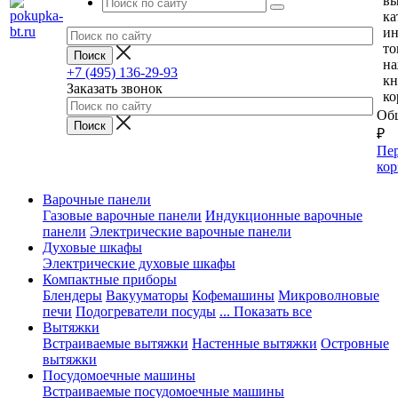
вы
ка
и
то
н
+7 (495) 136-29-93
кн
Заказать звонок
ко
Общ
₽
Пер
кор
Варочные панели
Газовые варочные панели
Индукционные варочные
панели
Электрические варочные панели
Духовые шкафы
Электрические духовые шкафы
Компактные приборы
Блендеры
Вакууматоры
Кофемашины
Микроволновые
печи
Подогреватели посуды
... Показать все
Вытяжки
Встраиваемые вытяжки
Настенные вытяжки
Островные
вытяжки
Посудомоечные машины
Встраиваемые посудомоечные машины