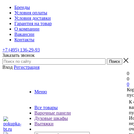
Бренды
Условия оплаты
Условия доставки
Гарантия на товар
О компании
Вакансии
Контакты
+7 (495) 136-29-93
Заказать звонок
Вход
Регистрация
0
0
0
Ко
Меню
пус
К 
ва
Все товары
пу
Варочные панели
Ис
Духовые шкафы
не
Вытяжки
оч