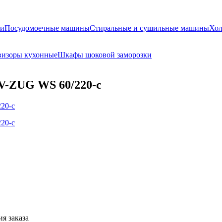
и
Посудомоечные машины
Стиральные и сушильные машины
Хол
визоры кухонные
Шкафы шоковой заморозки
V-ZUG WS 60/220-c
я заказа