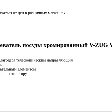
ичаться от цен в розничных магазинах
еватель посуды хромированный V-ZUG W
благодаря телескопическим направляющим
ь
евательным элементом
епловентилятору