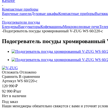
Каталог
-
Компактные приборы
Варочные панели
Духовые шкафы
Компактные приборы
Вытяжк
-
Подогреватели посуды
Блендеры
Вакууматоры
Кофемашины
Микроволновые печи
Теле
-
Подогреватель посуды хромированный V-ZUG WS 60/220-c
Подогреватель посуды хромированный 
Отложить
Отложено
Сравнить
В сравнении
Артикул
WS 60/220-c
120 990 ₽
92 990
₽
/шт
Нет в наличии
Под заказ
Наши менеджеры обязательно свяжутся с вами и уточнят услови